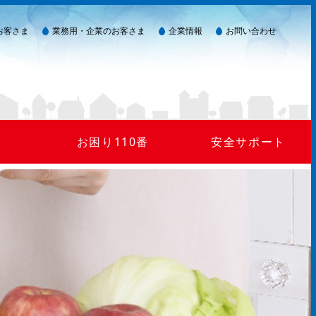
お客さま
業務用・企業のお客さま
企業情報
お問い合わせ
お困り110番
安全サポート
ガス臭い(警報器作動)
LPガスを安全にご使用いただくために
災害が起きたら
ガスが出ない
24時間監視システム
マイコンメーター
保安点検