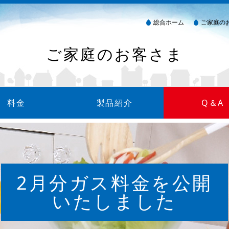
総合ホーム
ご家庭の
ご家庭のお客さま
料金
製品紹介
Q＆A
金について
方法
細について
製品カタログ
ガス衣類乾燥機（乾太くん）
消火器
ウォーターサーバー
2月分ガス料金を公開
いたしました