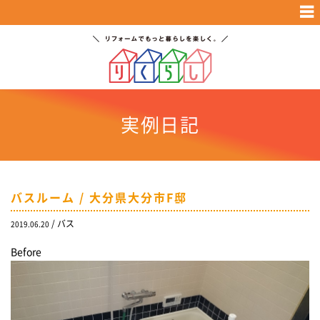
実例日記
バスルーム / 大分県大分市F邸
/
バス
2019.06.20
Before