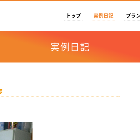
ォームでもっと暮らしを楽しく。「りくらし」- 西日本液化ガス
トップ
実例日記
プラ
実例日記
様