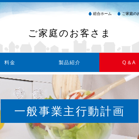
総合ホーム
ご家庭の
ご家庭のお客さま
料金
製品紹介
Q＆A
金について
方法
細について
製品カタログ
ガス衣類乾燥機（乾太くん）
消火器
ウォーターサーバー
一般事業主行動計画