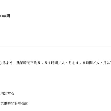
の3年間
なるよう、残業時間平均５．５１時間／人・月を４．８時間／人・月以
を周知する
る労働時間管理強化