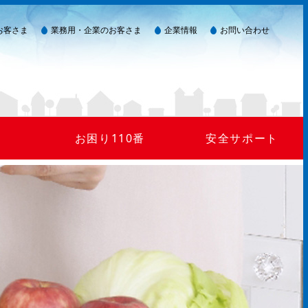
お客さま
業務用・企業のお客さま
企業情報
お問い合わせ
お困り110番
安全サポート
ガス臭い(警報器作動)
LPガスを安全にご使用いただくために
災害が起きたら
ガスが出ない
24時間監視システム
マイコンメーター
保安点検