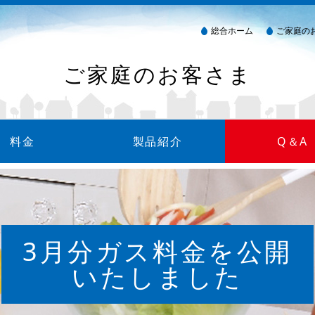
総合ホーム
ご家庭の
ご家庭のお客さま
料金
製品紹介
Q＆A
金について
方法
細について
製品カタログ
ガス衣類乾燥機（乾太くん）
消火器
ウォーターサーバー
3月分ガス料金を公開
いたしました