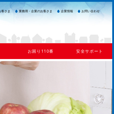
お客さま
業務用・企業のお客さま
企業情報
お問い合わせ
お困り110番
安全サポート
ガス臭い(警報器作動)
LPガスを安全にご使用いただくために
災害が起きたら
ガスが出ない
24時間監視システム
マイコンメーター
保安点検