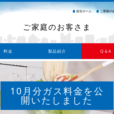
総合ホーム
ご家庭の
ご家庭のお客さま
料金
製品紹介
Q＆A
金について
方法
細について
製品カタログ
ガス衣類乾燥機（乾太くん）
消火器
ウォーターサーバー
10月分ガス料金を公
開いたしました