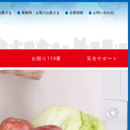
お客さま
業務用・企業のお客さま
企業情報
お問い合わせ
お困り110番
安全サポート
ガス臭い(警報器作動)
LPガスを安全にご使用いただくために
災害が起きたら
ガスが出ない
24時間監視システム
マイコンメーター
保安点検