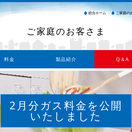
総合ホーム
ご家庭の
ご家庭のお客さま
料金
製品紹介
Q＆A
金について
方法
細について
製品カタログ
ガス衣類乾燥機（乾太くん）
消火器
ウォーターサーバー
2月分ガス料金を公開
いたしました