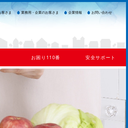
お客さま
業務用・企業のお客さま
企業情報
お問い合わせ
お困り110番
安全サポート
ガス臭い(警報器作動)
LPガスを安全にご使用いただくために
災害が起きたら
ガスが出ない
24時間監視システム
マイコンメーター
保安点検